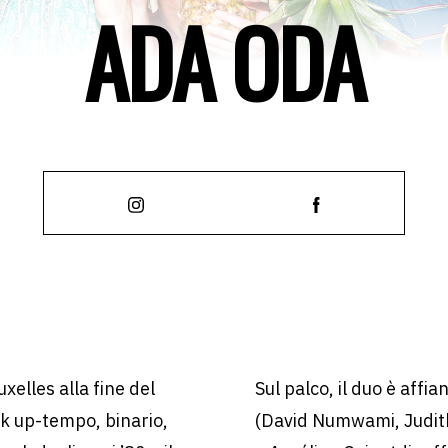
ADA ODA
xelles alla fine del
Sul palco, il duo è aff
k up-tempo, binario,
(David Numwami, Judith