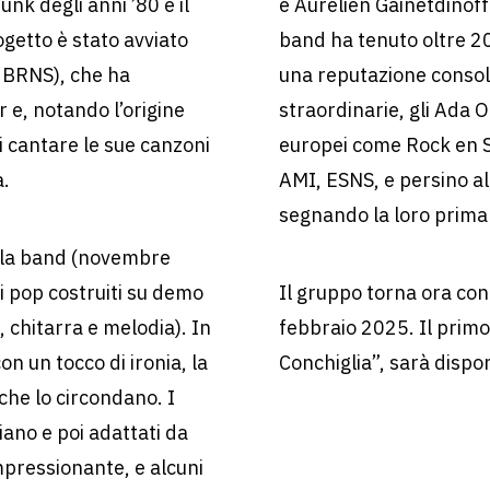
nk degli anni ’80 e il
e Aurélien Gainetdinoff
ogetto è stato avviato
band ha tenuto oltre 20
, BRNS), che ha
una reputazione consol
 e, notando l’origine
straordinarie, gli Ada Od
i cantare le sue canzoni
europei come Rock en S
a.
AMI, ESNS, e persino a
segnando la loro prima 
lla band (novembre
i pop costruiti su demo
Il gruppo torna ora con i
chitarra e melodia). In
febbraio 2025. Il primo 
n un tocco di ironia, la
Conchiglia”, sarà dispon
che lo circondano. I
liano e poi adattati da
mpressionante, e alcuni