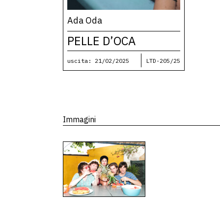
Ada Oda
PELLE D’OCA
uscita: 21/02/2025
LTD-205/25
Immagini