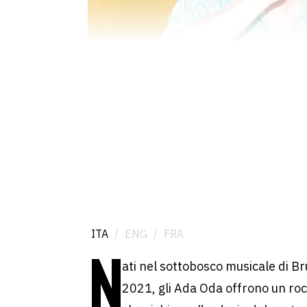
ITA
/
ENG
/
FRA
N
ati nel sottobosco musicale di Bru
2021, gli Ada Oda offrono un roc