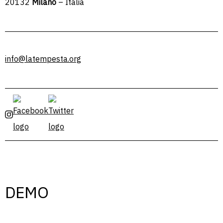
20132
Milano
– Italia
info@latempesta.org
DEMO