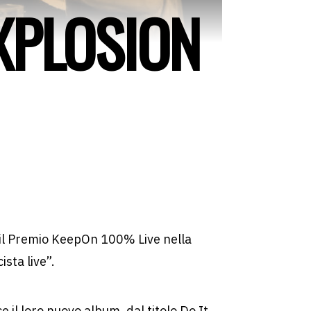
XPLOSION
 il Premio KeepOn 100% Live nella
ista live”.
 il loro nuovo album, dal titolo Do It