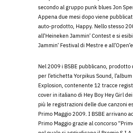
secondo al gruppo punk blues Jon Spe
Appena due mesi dopo viene pubblicato
auto-prodotto, Happy. Nello stesso 200
all’Heineken Jammin’ Contest e si esib
Jammin’ Festival di Mestre e all’Open’er
Nel 2009 i BSBE pubblicano, prodotto 
per l’etichetta Yorpikus Sound, l’albu
Explosion, contenente 12 tracce registra
cover in italiano di Hey Boy Hey Girl de
più le registrazioni delle due canzoni e
Primo Maggio 2009. I BSBE arrivano ad 
Primo Maggio grazie al concorso “Primo
nel quale si aggiudicano il Premio S.I.A.