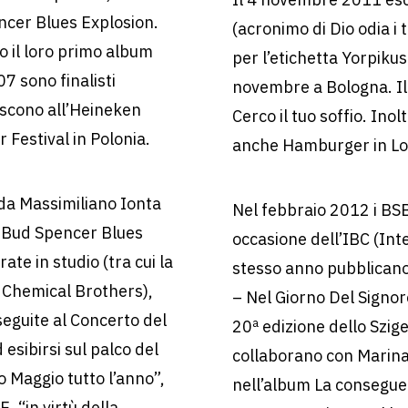
ncer Blues Explosion.
(acronimo di Dio odia i 
 il loro primo album
per l’etichetta Yorpikus 
7 sono finalisti
novembre a Bologna. Il 
iscono all’Heineken
Cerco il tuo soffio. Ino
 Festival in Polonia.
anche Hamburger in Lov
da Massimiliano Ionta
Nel febbraio 2012 i BSB
m Bud Spencer Blues
occasione dell’IBC (Int
te in studio (tra cui la
stesso anno pubblicano
i Chemical Brothers),
– Nel Giorno Del Signor
seguite al Concerto del
20ª edizione dello Szige
esibirsi sul palco del
collaborano con Marina
 Maggio tutto l’anno”,
nell’album La consegue
E. “in virtù della