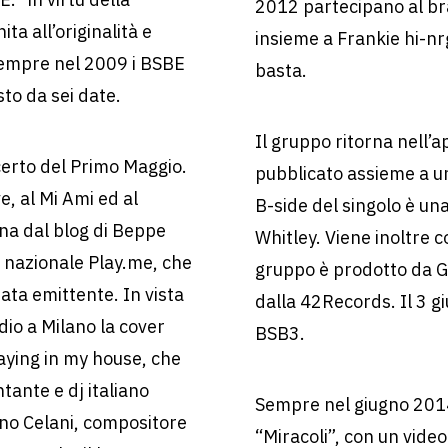
2012 partecipano al br
ta all’originalità e
insieme a Frankie hi-nr
Sempre nel 2009 i BSBE
basta.
sto da sei date.
Il gruppo ritorna nell’a
erto del Primo Maggio.
pubblicato assieme a un 
e, al Mi Ami ed al
B-side del singolo è una
na dal blog di Beppe
Whitley. Viene inoltre 
o nazionale Play.me, che
gruppo è prodotto da G
ata emittente. In vista
dalla 42Records. Il 3 g
dio a Milano la cover
BSB3.
aying in my house, che
tante e dj italiano
Sempre nel giugno 2014
ino Celani, compositore
“Miracoli”, con un video