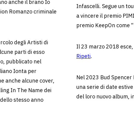
ano anche il brano Io
Infascelli. Segue un tou
lation Romanzo criminale
a vincere il premio PIMI
premio KeepOn come “B
colo degli Artisti di
Il 23 marzo 2018 esce
cune parti di esso
Ripeti
.
to, pubblicato nel
liano Ionta per
Nel 2023 Bud Spencer B
ene anche alcune cover,
una serie di date estiv
lling In The Name dei
del loro nuovo album, i
 dello stesso anno