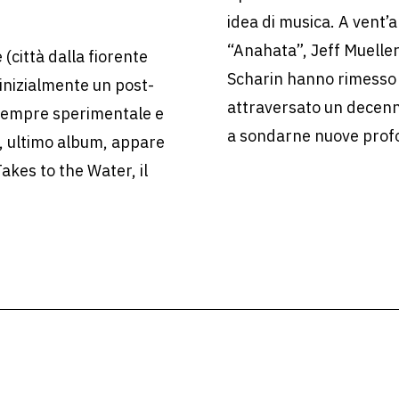
idea di musica. A vent’a
“Anahata”, Jeff Muelle
(città dalla fiorente
Scharin hanno rimesso 
 inizialmente un post-
attraversato un decenn
 sempre sperimentale e
a sondarne nuove prof
, ultimo album, appare
kes to the Water, il