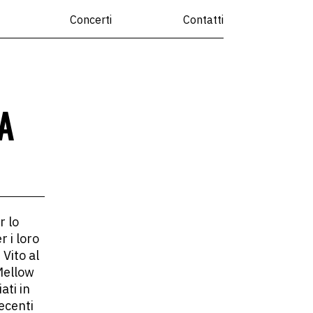
Concerti
Contatti
A
r lo
 i loro
 Vito al
 Mellow
ati in
recenti