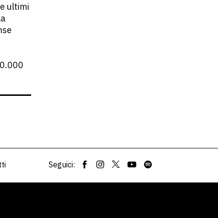
e ultimi
La
nse
200.000
ti
Seguici: