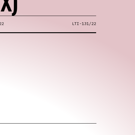
X)
22
LTI-131/22