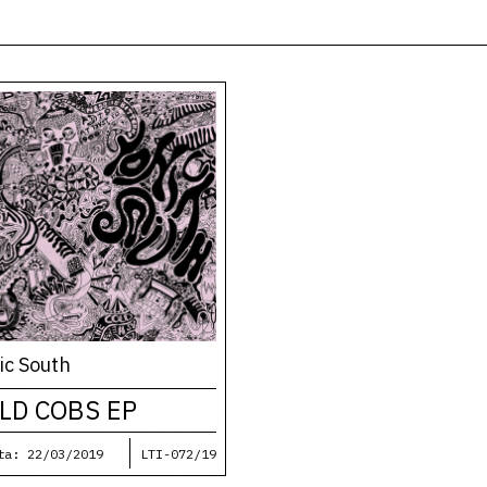
ic South
LD COBS EP
ta: 22/03/2019
LTI-072/19