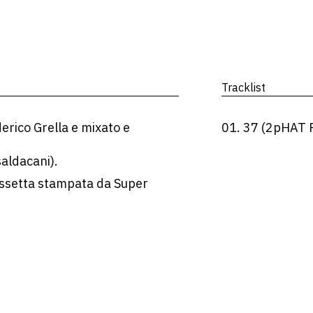
Tracklist
erico Grella e mixato e
01. 37 (2pHAT 
aldacani).
cassetta stampata da Super