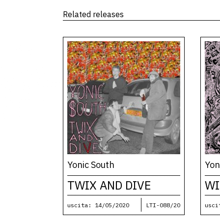
Related releases
Yonic South
Yon
TWIX AND DIVE
WI
uscita: 14/05/2020
LTI-088/20
usci