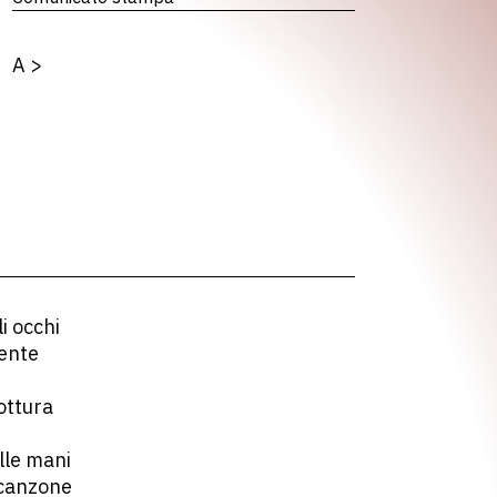
A
>
li occhi
sente
rottura
lle mani
 canzone