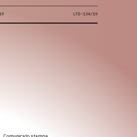
19
LTD-134/19
Comunicato stampa