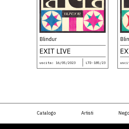
Blindur
Bli
EXIT LIVE
EX
uscita: 16/05/2023
LTD-185/23
usci
Catalogo
Artisti
Nego