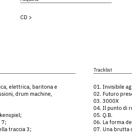
CD
>
Tracklist
ca, elettrica, baritona e
01. Invisibile ag
ussioni, drum machine,
02. Futuro pre
03. 3000X
04. Il punto di 
ckenspiel;
05. Q.B.
 7;
06. La forma de
lla traccia 3;
07. Una brutta