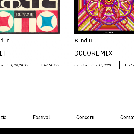
ndur
Blindur
IT
3000REMIX
ta: 30/09/2022
LTD-170/22
uscita: 03/07/2020
LTD-1
zio
Festival
Concerti
Contat