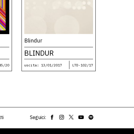
Blindur
BLINDUR
45/20
uscita: 13/01/2017
LTD-102/17
ti
Seguici: