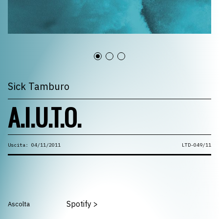
Sick Tamburo
A.I.U.T.O.
Uscita: 04/11/2011
LTD-049/11
Spotify
>
Ascolta