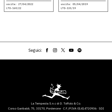
uscita: 27/04/2022
uscita: 05/04/2019
LTD-169/22
LTD-133/19
Seguici:
La Tempesta S.n.c di D. Toffolo & Co.
Corso Garibaldi, 75, 33170, Pordenone · C.F./P.IVA 01414720936 · SDI