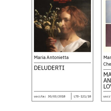
Maria Antonietta
Mar
Ch
DELUDERTI
MA
AN
LO
uscita: 30/03/2018
LTD-121/18
usci