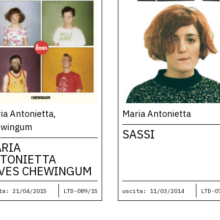
ia Antonietta,
Maria Antonietta
ewingum
SASSI
RIA
TONIETTA
VES CHEWINGUM
ta: 21/04/2015
LTD-089/15
uscita: 11/03/2014
LTD-0