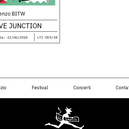
enzo BITW
VE JUNCTION
ta: 22/06/2018
LTI-059/18
zio
Festival
Concerti
Contat