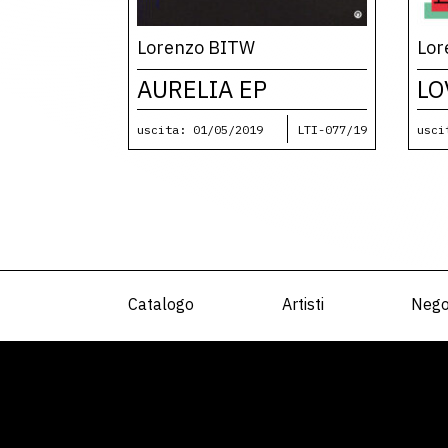
Lorenzo BITW
Lor
AURELIA EP
LO
uscita: 01/05/2019
LTI-077/19
usci
Catalogo
Artisti
Nego