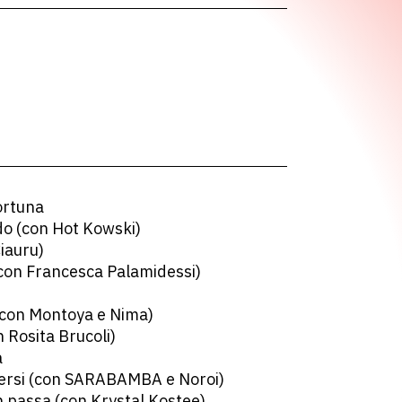
ortuna
o (con Hot Kowski)
iauru)
(con Francesca Palamidessi)
(con Montoya e Nima)
 Rosita Brucoli)
a
ersi (con SARABAMBA e Noroi)
n passa (con Krystal Kostee)