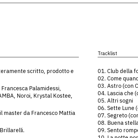
Tracklist
nteramente scritto, prodotto e
01. Club della f
02. Come quand
03. Astro (con C
 Francesca Palamidessi,
04. Lascia che 
AMBA, Noroi, Krystal Kostee,
05. Altri sogni
06. Sette Lune 
 il master da Francesco Mattia
07. Segreto (con
08. Buena stell
rillarelli.
09. Sento romp
10. La notte no