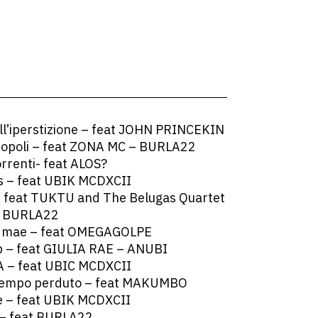
ell’iperstizione – feat JOHN PRINCEKIN
 popoli – feat ZONA MC – BURLA22
orrenti- feat ALOS?
rs – feat UBIK MCDXCII
 – feat TUKTU and The Belugas Quartet
at BURLA22
 mae – feat OMEGAGOLPE
b – feat GIULIA RAE – ANUBI
A – feat UBIC MCDXCII
 tempo perduto – feat MAKUMBO
de – feat UBIK MCDXCII
 – feat BURLA22