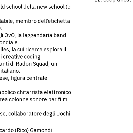
old school della new school (o
abile, membro dell’etichetta
.
li OvO, la leggendaria band
ondiale.
les, la cui ricerca esplora il
 creative coding.
anti di Radon Squad, un
italiano.
ese, figura centrale
bolico chitarrista elettronico
rea colonne sonore per film,
ese, collaboratore degli Uochi
ccardo (Rico) Gamondi