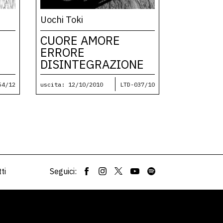
Uochi Toki
CUORE AMORE
ERRORE
DISINTEGRAZIONE
54/12
uscita: 12/10/2010
LTD-037/10
ti
Seguici: