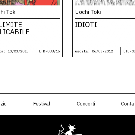
hi Toki
Uochi Toki
 LIMITE
IDIOTI
LICABILE
ta: 10/03/2015
LTD-088/15
uscita: 06/03/2012
LTD-0
zio
Festival
Concerti
Contat