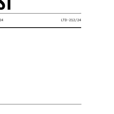
ST
24
LTD-212/24