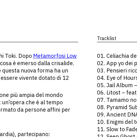
Tracklist
chi Toki. Dopo
Metamorfosi Low
01. Celiachia d
cosa è emerso dalla crisalide.
02. App yo dei
he questa nuova forma ha un
03. Pensieri ric
 essere vivente dotato di 12
04. Eye of Hou
05. Jail Album
06. Litost – fe
sione più ampia del mondo
07. Tamamo no
: un’opera che è al tempo
08. Pyramid Su
formato da persone affini per
09. Ancient DN
10. Enigmi del
11. Slow to Fa
ardia), partecipano:
12. Seep Ghost