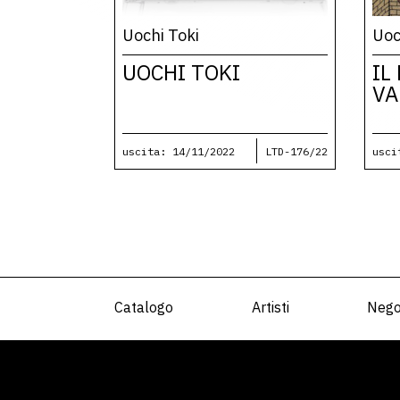
Uochi Toki
Uoc
UOCHI TOKI
IL
VA
uscita: 14/11/2022
LTD-176/22
usci
Catalogo
Artisti
Nego