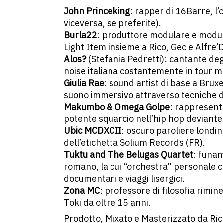
John Princeking
: rapper di 16Barre, l’
viceversa, se preferite).
Burla22
: produttore modulare e modul
Light Item insieme a Rico, Gec e Alfre’D
Alos?
(Stefania Pedretti): cantante deg
noise italiana costantemente in tour m
Giulia Rae
: sound artist di base a Bruxel
suono immersivo attraverso tecniche di
Makumbo & Omega Golpe
: rappresent
potente squarcio nell’hip hop deviante 
Ubic MCDXCII
: oscuro paroliere londin
dell’etichetta Solium Records (FR).
Tuktu and The Belugas Quartet
: funam
romano, la cui “orchestra” personale c
documentari e viaggi lisergici.
Zona MC
: professore di filosofia rimin
Toki da oltre 15 anni.
Prodotto, Mixato e Masterizzato da Ri