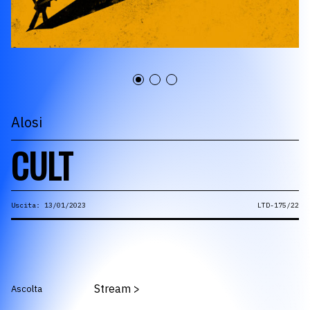
Alosi
CULT
Uscita: 13/01/2023
LTD-175/22
Stream
>
Ascolta