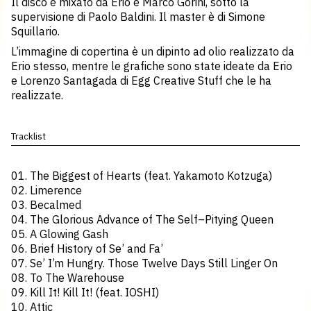
Il disco è mixato da Erio e Marco Gorini, sotto la
supervisione di Paolo Baldini. Il master è di Simone
Squillario.
L’immagine di copertina è un dipinto ad olio realizzato da
Erio stesso, mentre le grafiche sono state ideate da Erio
e Lorenzo Santagada di Egg Creative Stuff che le ha
realizzate.
Tracklist
01. The Biggest of Hearts (feat. Yakamoto Kotzuga)
02. Limerence
03. Becalmed
04. The Glorious Advance of The Self–Pitying Queen
05. A Glowing Gash
06. Brief History of Se’ and Fa’
07. Se’ I’m Hungry. Those Twelve Days Still Linger On
08. To The Warehouse
09. Kill It! Kill It! (feat. IOSHI)
10. Attic