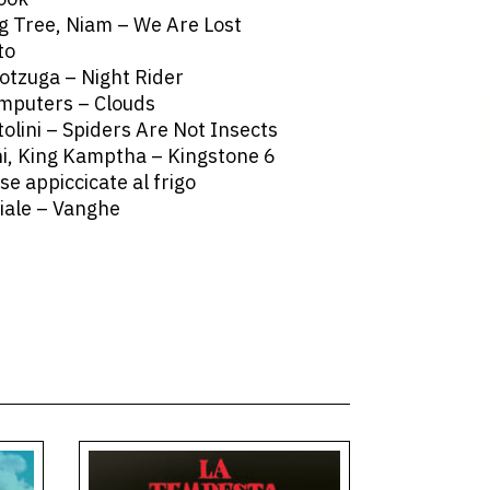
g Tree, Niam – We Are Lost
to
otzuga – Night Rider
mputers – Clouds
tolini – Spiders Are Not Insects
ni, King Kamptha – Kingstone 6
se appiccicate al frigo
ciale – Vanghe