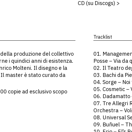
CD (su Discogs)
>
Tracklist
della produzione del collettivo
01. Management
e i quindici anni di esistenza.
Posse – Via da 
rico Molteni. Il disegno e la
02. Il Teatro de
 Il master è stato curato da
03. Bachi da Pie
04. Sorge – Noi
05. Cosmetic – Vo
200 copie ad esclusivo scopo
06. Dadamatto 
07. Tre Allegri
Orchestra – Volo
08. Universal S
09. Buñuel – Th
10. Erio – El’s 