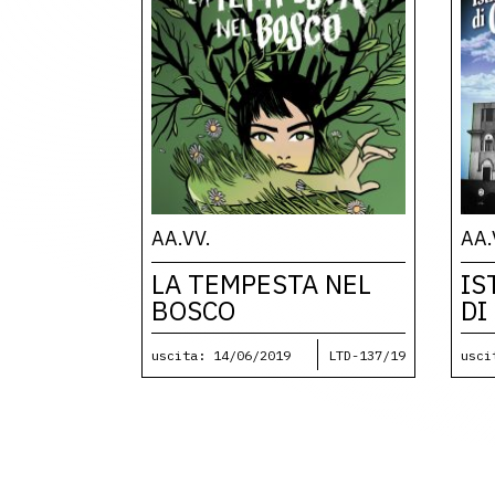
AA.VV.
AA.
LA TEMPESTA NEL
IS
BOSCO
DI
uscita: 14/06/2019
LTD-137/19
usci