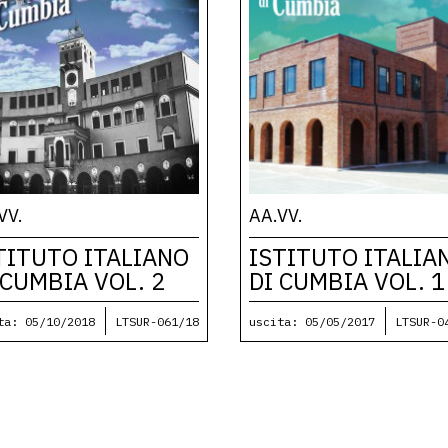
VV.
AA.VV.
TITUTO ITALIANO
ISTITUTO ITALIA
 CUMBIA VOL. 2
DI CUMBIA VOL. 1
ta: 05/10/2018
LTSUR-061/18
uscita: 05/05/2017
LTSUR-0