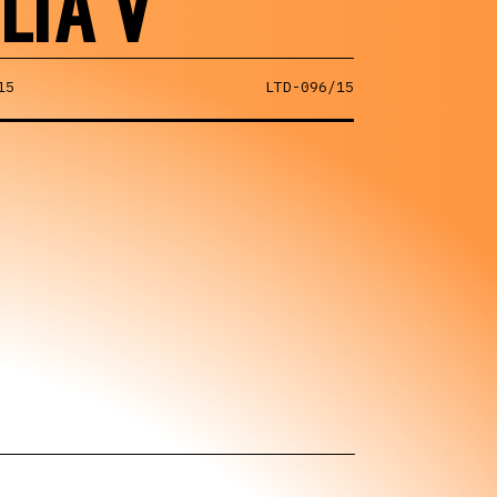
LTA V
15
LTD-096/15