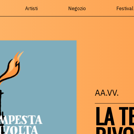
Artisti
Negozio
Festival
AA.VV.
LA T