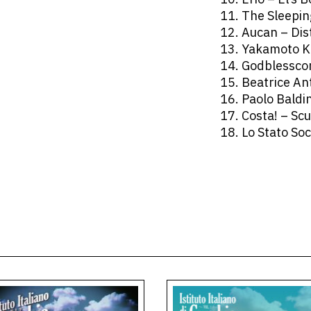
11. The Sleepin
12. Aucan – Dis
13. Yakamoto K
14. Godblessco
15. Beatrice An
16. Paolo Baldi
17. Costa! – Scu
18. Lo Stato So