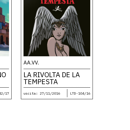
AA.VV.
NO
LA RIVOLTA DE LA
TEMPESTA
42/17
uscita: 27/11/2016
LTD-104/16