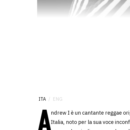
ITA
/
ENG
A
ndrew I è un cantante reggae ori
Italia, noto per la sua voce inconf