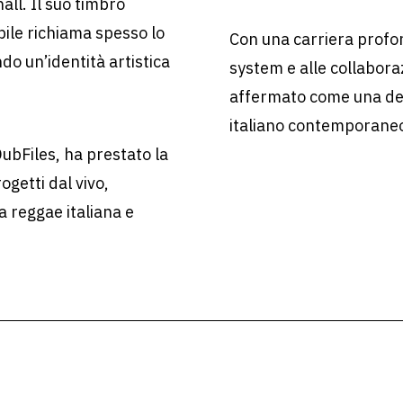
ll. Il suo timbro
ile richiama spesso lo
Con una carriera profo
o un’identità artistica
system e alle collaboraz
affermato come una dell
italiano contemporane
DubFiles, ha prestato la
ogetti dal vivo,
na reggae italiana e