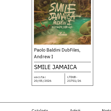
Paolo Baldini DubFiles,
Andrew I
SMILE JAMAICA
uscita:
LTDUB-
20/05/2026
217S1/26
Catalogo
Artisti
Nego