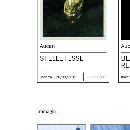
Aucan
Au
STELLE FISSE
BL
RE
uscita: 20/11/2015
LTI-026/15
usci
Immagini