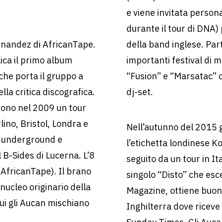
e viene invitata person
durante il tour di DNA)
ernandez di AfricanTape.
della band inglese. Part
ica il primo album
importanti festival di 
che porta il gruppo a
“Fusion” e “Marsatac” c
lla critica discografica.
dj-set.
iono nel 2009 un tour
lino, Bristol, Londra e
Nell’autunno del 2015 
e underground e
l’etichetta londinese 
 B-Sides di Lucerna. L’8
seguito da un tour in Ita
AfricanTape). Il brano
singolo “Disto” che esc
nucleo originario della
Magazine, ottiene buoni 
cui gli Aucan mischiano
Inghilterra dove riceve