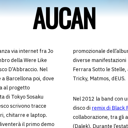
AUCAN
nza via internet fra Jo
promozionale dell’albu
mbro della Were Like
diverse manifestazioni 
sco D’Abbraccio. Nel
Ferrara Sotto le Stelle, 
e a Barcellona poi, dove
Tricky, Matmos, dEUS.
ta al progetto
sta di Tokyo Sosaku
Nel 2012 la band con u
esco scrivono tracce
disco di
remix di Black
i, chitarre e laptop.
collaborazione, tra gli a
diventerà il primo demo
(Dalek). Durante l’esta