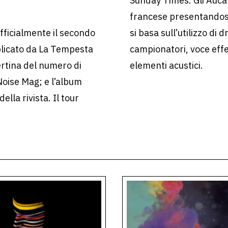
Sunday Times. Gli Auca
francese presentandosi
fficialmente il secondo
si basa sull’utilizzo d
licato da La Tempesta
campionatori, voce effe
ertina del numero di
elementi acustici.
Noise Mag; e l’album
ella rivista. Il tour