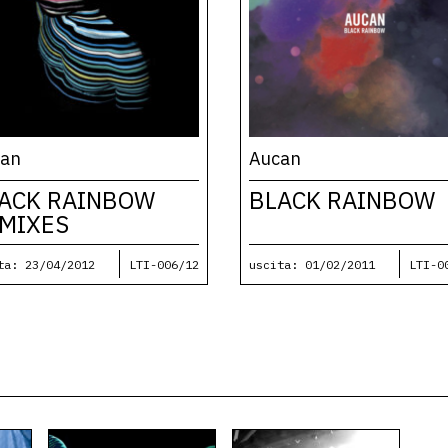
can
Aucan
ACK RAINBOW
BLACK RAINBOW
MIXES
ta: 23/04/2012
LTI-006/12
uscita: 01/02/2011
LTI-0