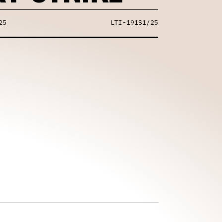
25
LTI-191S1/25