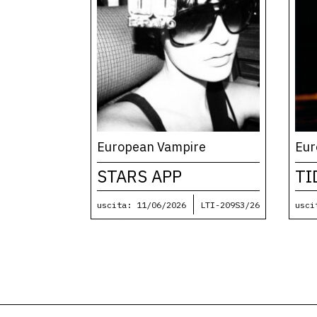
European Vampire
Eur
STARS APP
TI
uscita: 11/06/2026
LTI-209S3/26
usci