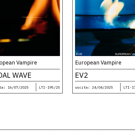
opean Vampire
European Vampire
DAL WAVE
EV2
ta: 16/07/2025
LTI-195/25
uscita: 24/04/2025
LTI-1