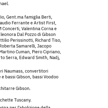
mael.
o, Gent.ma famiglia Berti,
audio Ferrante e Artist First,
 Concerti, Valentina Corna e
 Eleonora Dal Pozzo di Gibson
tilio Perissinotti, Richard Tiso,
 Roberta Samarelli, Jacopo
, Martino Cuman, Piero Cipriano,
rto Serra, Edward Smith, Nadj,
ri Naumass, convertitori
re e bassi Gibson, bassi Voodoo
chitarre Gibson.
cchette Tuscany.
agna per l’abolizione della