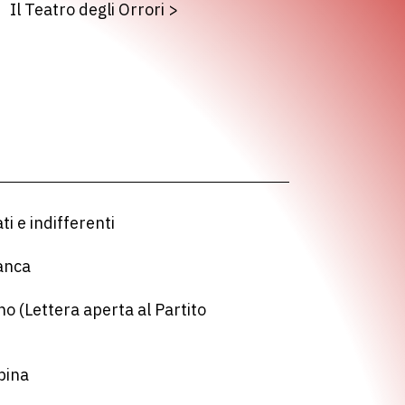
Il Teatro degli Orrori
>
ti e indifferenti
anca
no (Lettera aperta al Partito
pina