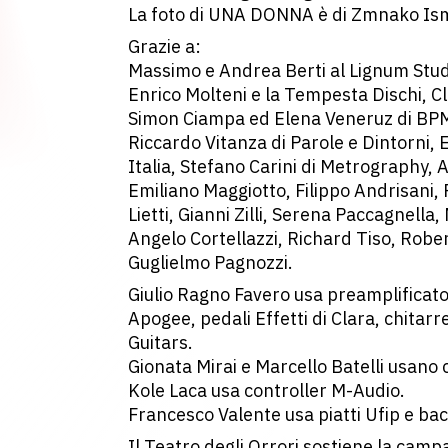
La foto di UNA DONNA è di Zmnako Is
Grazie a:
Massimo e Andrea Berti al Lignum Studi
Enrico Molteni e la Tempesta Dischi, Cl
Simon Ciampa ed Elena Veneruz di BPM
Riccardo Vitanza di Parole e Dintorni,
Italia, Stefano Carini di Metrography, At
Emiliano Maggiotto, Filippo Andrisani,
Lietti, Gianni Zilli, Serena Paccagnella
Angelo Cortellazzi, Richard Tiso, Robe
Guglielmo Pagnozzi.
Giulio Ragno Favero usa preamplificato
Apogee, pedali Effetti di Clara, chitar
Guitars.
Gionata Mirai e Marcello Batelli usano 
Kole Laca usa controller M-Audio.
Francesco Valente usa piatti Ufip e ba
Il Teatro degli Orrori sostiene la camp