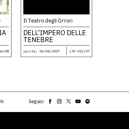
u
Il Teatro degli Orrori
IA
DELL’IMPERO DELLE
TENEBRE
16/08
uscita: 06/04/2007
LTD-012/07
ti
Seguici: