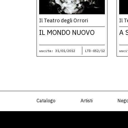
Il Teatro degli Orrori
Il 
IL MONDO NUOVO
A 
uscita: 31/01/2012
LTD-052/12
usci
Catalogo
Artisti
Nego