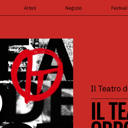
Artisti
Negozio
Festival
Il Teatro d
IL T