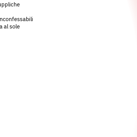
uppliche
inconfessabili
 al sole