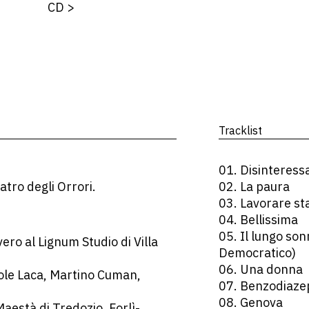
CD
>
Tracklist
01. Disinteressa
atro degli Orrori.
02. La paura
03. Lavorare st
04. Bellissima
05. Il lungo son
ero al Lignum Studio di Villa
Democratico)
06. Una donna
 Kole Laca, Martino Cuman,
07. Benzodiaze
08. Genova
aestà di Tredozio, Forlì-