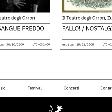
Teatro degli Orrori
Il Teatro degli Orrori, Z
SANGUE FREDDO
FALLO! / NOSTALG
ta: 30/10/2009
LTD-031/09
uscita: 18/01/2008
LTD-0
zio
Festival
Concerti
Contat