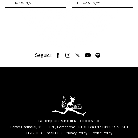
LTSUR-165S3/25
LTSUR-165S2/24
Seguici:
La Tempesta S.n.c di D. Toffolo & Co.
Corso Garibaldi, 75, 33170, Pordenone · C.F./P.IVA 01414720936 · SDI
T04ZHR3 ·
Email PEC
·
Privacy Policy
·
Cookie Policy